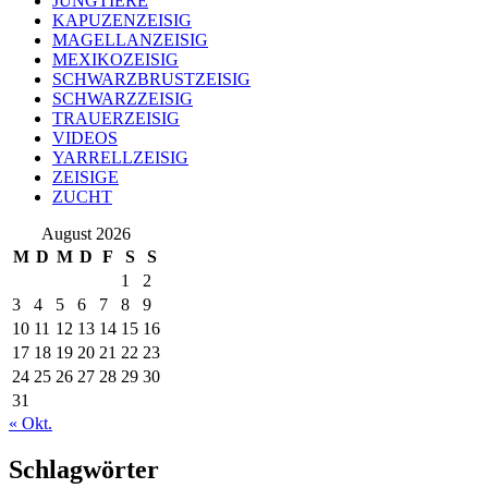
JUNGTIERE
KAPUZENZEISIG
MAGELLANZEISIG
MEXIKOZEISIG
SCHWARZBRUSTZEISIG
SCHWARZZEISIG
TRAUERZEISIG
VIDEOS
YARRELLZEISIG
ZEISIGE
ZUCHT
August 2026
M
D
M
D
F
S
S
1
2
3
4
5
6
7
8
9
10
11
12
13
14
15
16
17
18
19
20
21
22
23
24
25
26
27
28
29
30
31
« Okt.
Schlagwörter