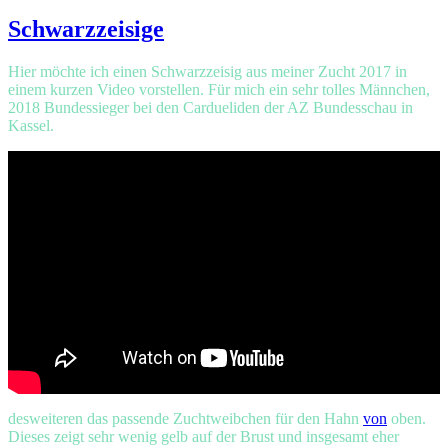
am
Schwarzzeisige
Hier möchte ich einen Schwarzzeisig aus meiner Zucht 2017 in
einem kurzen Video vorstellen. Für mich ein sehr tolles Männchen,
2018 Bundessieger bei den Cardueliden der AZ Bundesschau in
Kassel.
desweiteren das passende Zuchtweibchen für den Hahn
von
oben.
Dieses zeigt sehr wenig gelb auf der Brust und insgesamt eher