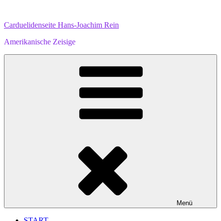
Zum
Inhalt
Carduelidenseite Hans-Joachim Rein
springen
Amerikanische Zeisige
Menü
START