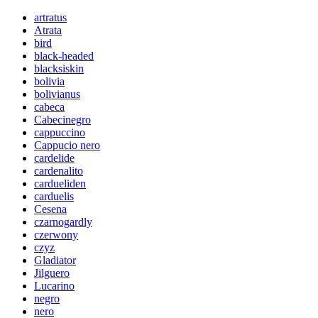
artratus
Atrata
bird
black-headed
blacksiskin
bolivia
bolivianus
cabeca
Cabecinegro
cappuccino
Cappucio nero
cardelide
cardenalito
cardueliden
carduelis
Cesena
czarnogardly
czerwony
czyz
Gladiator
Jilguero
Lucarino
negro
nero