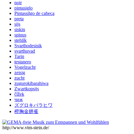
noir
pintasiglo
Pintassilgo de cabeça
preta
sijs
siskin
spinus
stehlík
Svarthodesisik
svarthuvad
Tarin
testanero
Vogelzucht
zeisig
zucht
zugurokibarahiwa
Zwartkopsijs
čížek
чиж
ズグロキバラヒワ
橙胸金翅雀
http://www.vtm-stein.de/