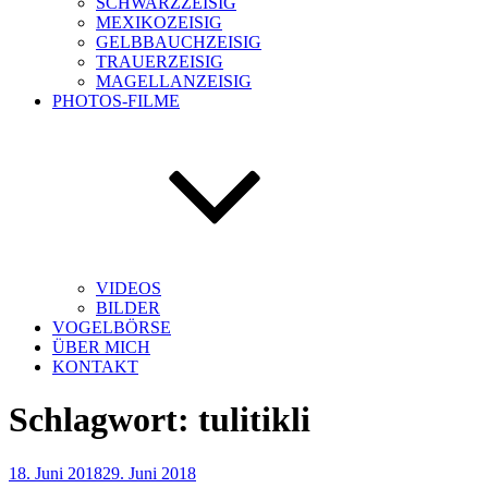
SCHWARZZEISIG
MEXIKOZEISIG
GELBBAUCHZEISIG
TRAUERZEISIG
MAGELLANZEISIG
PHOTOS-FILME
VIDEOS
BILDER
VOGELBÖRSE
ÜBER MICH
KONTAKT
Schlagwort:
tulitikli
Veröffentlicht
18. Juni 2018
29. Juni 2018