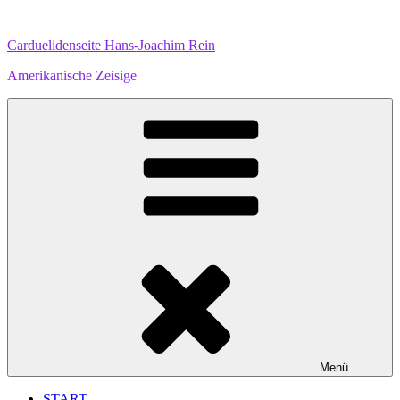
Zum
Inhalt
Carduelidenseite Hans-Joachim Rein
springen
Amerikanische Zeisige
Menü
START