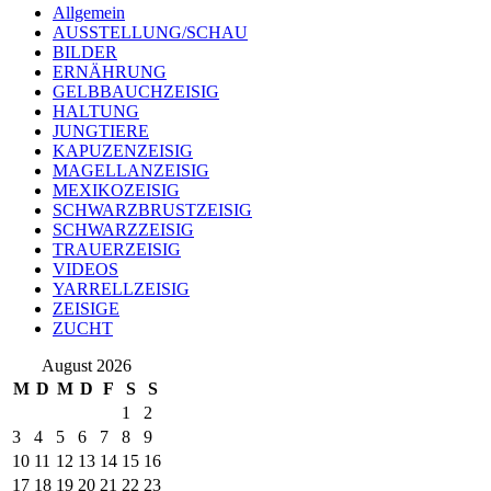
Allgemein
AUSSTELLUNG/SCHAU
BILDER
ERNÄHRUNG
GELBBAUCHZEISIG
HALTUNG
JUNGTIERE
KAPUZENZEISIG
MAGELLANZEISIG
MEXIKOZEISIG
SCHWARZBRUSTZEISIG
SCHWARZZEISIG
TRAUERZEISIG
VIDEOS
YARRELLZEISIG
ZEISIGE
ZUCHT
August 2026
M
D
M
D
F
S
S
1
2
3
4
5
6
7
8
9
10
11
12
13
14
15
16
17
18
19
20
21
22
23