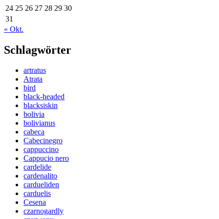
24
25
26
27
28
29
30
31
« Okt.
Schlagwörter
artratus
Atrata
bird
black-headed
blacksiskin
bolivia
bolivianus
cabeca
Cabecinegro
cappuccino
Cappucio nero
cardelide
cardenalito
cardueliden
carduelis
Cesena
czarnogardly