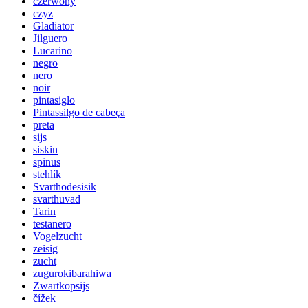
czerwony
czyz
Gladiator
Jilguero
Lucarino
negro
nero
noir
pintasiglo
Pintassilgo de cabeça
preta
sijs
siskin
spinus
stehlík
Svarthodesisik
svarthuvad
Tarin
testanero
Vogelzucht
zeisig
zucht
zugurokibarahiwa
Zwartkopsijs
čížek