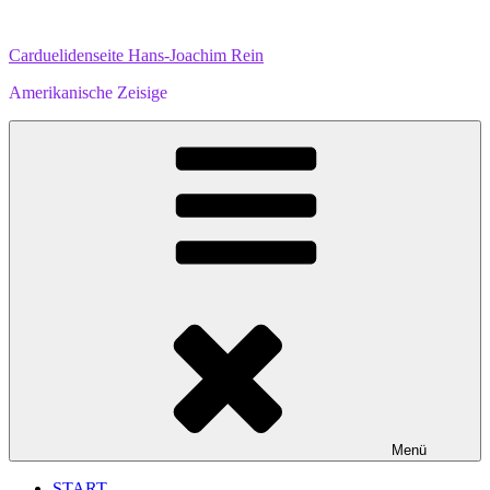
Zum
Inhalt
Carduelidenseite Hans-Joachim Rein
springen
Amerikanische Zeisige
Menü
START