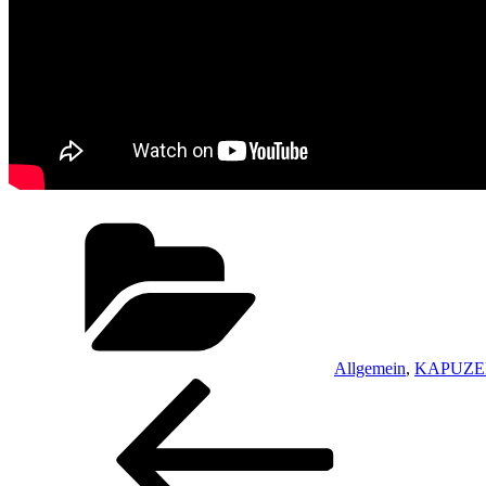
Kategorien
Allgemein
,
KAPUZE
Beitragsnavigation
Vorheriger
Beitrag