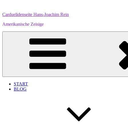
Zum
Inhalt
Carduelidenseite Hans-Joachim Rein
springen
Amerikanische Zeisige
START
BLOG