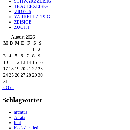
SCHWARZZEISIG
TRAUERZEISIG
VIDEOS
YARRELLZEISIG
ZEISIGE
ZUCHT
August 2026
M
D
M
D
F
S
S
1
2
3
4
5
6
7
8
9
10
11
12
13
14
15
16
17
18
19
20
21
22
23
24
25
26
27
28
29
30
31
« Okt.
Schlagwörter
artratus
Atrata
bird
black-headed