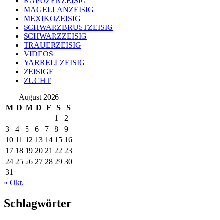
KAPUZENZEISIG
MAGELLANZEISIG
MEXIKOZEISIG
SCHWARZBRUSTZEISIG
SCHWARZZEISIG
TRAUERZEISIG
VIDEOS
YARRELLZEISIG
ZEISIGE
ZUCHT
August 2026
M
D
M
D
F
S
S
1
2
3
4
5
6
7
8
9
10
11
12
13
14
15
16
17
18
19
20
21
22
23
24
25
26
27
28
29
30
31
« Okt.
Schlagwörter