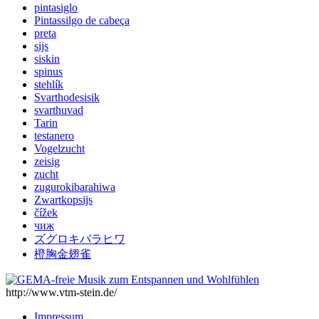
pintasiglo
Pintassilgo de cabeça
preta
sijs
siskin
spinus
stehlík
Svarthodesisik
svarthuvad
Tarin
testanero
Vogelzucht
zeisig
zucht
zugurokibarahiwa
Zwartkopsijs
čížek
чиж
ズグロキバラヒワ
橙胸金翅雀
http://www.vtm-stein.de/
Impressum