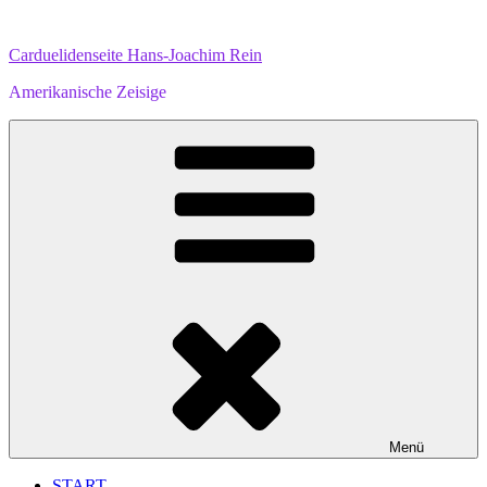
Zum
Inhalt
Carduelidenseite Hans-Joachim Rein
springen
Amerikanische Zeisige
Menü
START