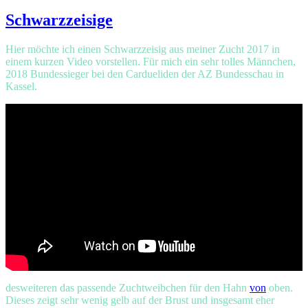
am
Schwarzzeisige
Hier möchte ich einen Schwarzzeisig aus meiner Zucht 2017 in
einem kurzen Video vorstellen. Für mich ein sehr tolles Männchen,
2018 Bundessieger bei den Cardueliden der AZ Bundesschau in
Kassel.
desweiteren das passende Zuchtweibchen für den Hahn
von
oben.
Dieses zeigt sehr wenig gelb auf der Brust und insgesamt eher