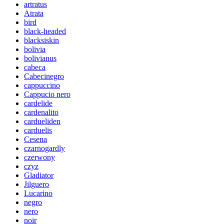
artratus
Atrata
bird
black-headed
blacksiskin
bolivia
bolivianus
cabeca
Cabecinegro
cappuccino
Cappucio nero
cardelide
cardenalito
cardueliden
carduelis
Cesena
czarnogardly
czerwony
czyz
Gladiator
Jilguero
Lucarino
negro
nero
noir