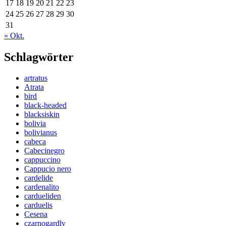
17
18
19
20
21
22
23
24
25
26
27
28
29
30
31
« Okt.
Schlagwörter
artratus
Atrata
bird
black-headed
blacksiskin
bolivia
bolivianus
cabeca
Cabecinegro
cappuccino
Cappucio nero
cardelide
cardenalito
cardueliden
carduelis
Cesena
czarnogardly