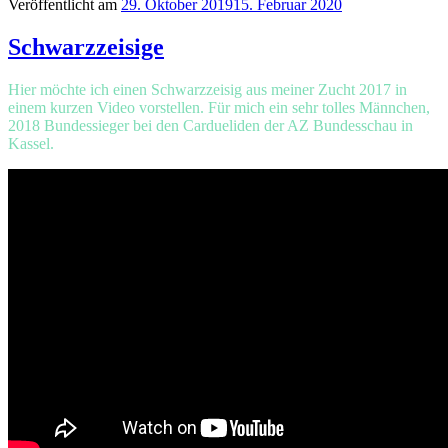
Veröffentlicht am
29. Oktober 2019
15. Februar 2020
Schwarzzeisige
Hier möchte ich einen Schwarzzeisig aus meiner Zucht 2017 in
einem kurzen Video vorstellen. Für mich ein sehr tolles Männchen,
2018 Bundessieger bei den Cardueliden der AZ Bundesschau in
Kassel.