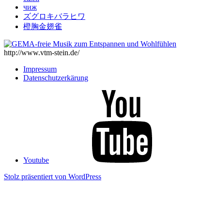
чиж
ズグロキバラヒワ
橙胸金翅雀
http://www.vtm-stein.de/
Impressum
Datenschutzerkärung
Youtube
Stolz präsentiert von WordPress