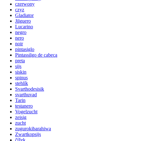
czerwony
czyz
Gladiator
Jilguero
Lucarino
negro
nero
noir
pintasiglo
Pintassilgo de cabeça
preta
sijs
siskin
spinus
stehlík
Svarthodesisik
svarthuvad
Tarin
testanero
Vogelzucht
zeisig
zucht
zugurokibarahiwa
Zwartkopsijs
čížek