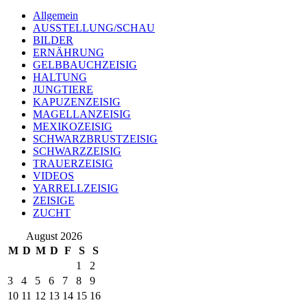
Allgemein
AUSSTELLUNG/SCHAU
BILDER
ERNÄHRUNG
GELBBAUCHZEISIG
HALTUNG
JUNGTIERE
KAPUZENZEISIG
MAGELLANZEISIG
MEXIKOZEISIG
SCHWARZBRUSTZEISIG
SCHWARZZEISIG
TRAUERZEISIG
VIDEOS
YARRELLZEISIG
ZEISIGE
ZUCHT
August 2026
M
D
M
D
F
S
S
1
2
3
4
5
6
7
8
9
10
11
12
13
14
15
16