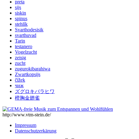
preta
sijs
siskin
spinus
stehlík
Svarthodesisik
svarthuvad
Tarin
testanero
Vogelzucht
zeisig
zucht
zugurokibarahiwa
Zwartkopsijs
čížek
чиж
ズグロキバラヒワ
橙胸金翅雀
http://www.vtm-stein.de/
Impressum
Datenschutzerkärung