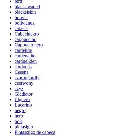
bird
black-headed
blacksiskin
bolivia
bolivianus
cabeca
Cabecinegro
cappuccino
Cappucio nero
cardelide
cardenalito
cardueliden
carduelis
Cesena
czarnogardly
czerwony
czyz
Gladiator
Jilguero
Lucarino
negro
nero
noir
pintasiglo
Pintassilgo de cabeça