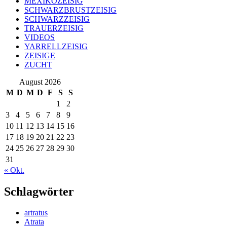
MEXIKOZEISIG
SCHWARZBRUSTZEISIG
SCHWARZZEISIG
TRAUERZEISIG
VIDEOS
YARRELLZEISIG
ZEISIGE
ZUCHT
August 2026
M
D
M
D
F
S
S
1
2
3
4
5
6
7
8
9
10
11
12
13
14
15
16
17
18
19
20
21
22
23
24
25
26
27
28
29
30
31
« Okt.
Schlagwörter
artratus
Atrata