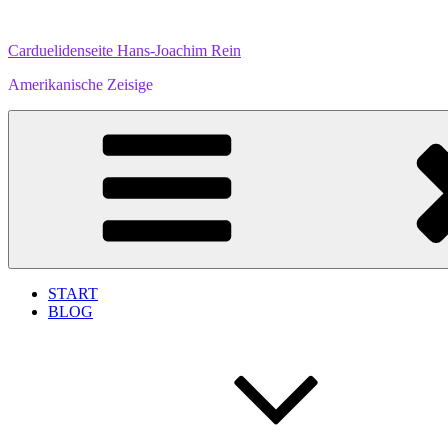
Zum
Inhalt
Carduelidenseite Hans-Joachim Rein
springen
Amerikanische Zeisige
START
BLOG