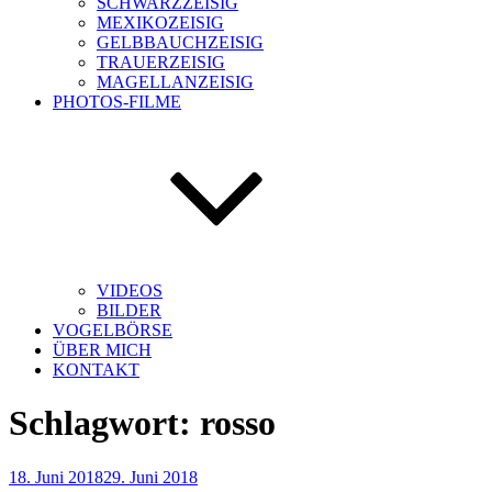
SCHWARZZEISIG
MEXIKOZEISIG
GELBBAUCHZEISIG
TRAUERZEISIG
MAGELLANZEISIG
PHOTOS-FILME
VIDEOS
BILDER
VOGELBÖRSE
ÜBER MICH
KONTAKT
Schlagwort:
rosso
Veröffentlicht
18. Juni 2018
29. Juni 2018