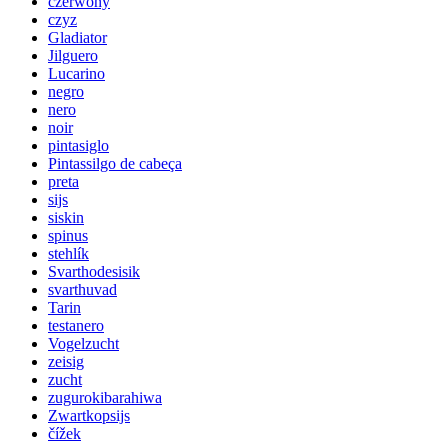
czerwony
czyz
Gladiator
Jilguero
Lucarino
negro
nero
noir
pintasiglo
Pintassilgo de cabeça
preta
sijs
siskin
spinus
stehlík
Svarthodesisik
svarthuvad
Tarin
testanero
Vogelzucht
zeisig
zucht
zugurokibarahiwa
Zwartkopsijs
čížek