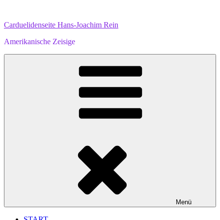
Zum
Inhalt
Carduelidenseite Hans-Joachim Rein
springen
Amerikanische Zeisige
Menü
START