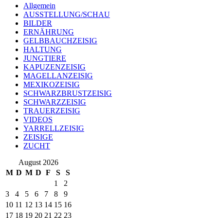
Allgemein
AUSSTELLUNG/SCHAU
BILDER
ERNÄHRUNG
GELBBAUCHZEISIG
HALTUNG
JUNGTIERE
KAPUZENZEISIG
MAGELLANZEISIG
MEXIKOZEISIG
SCHWARZBRUSTZEISIG
SCHWARZZEISIG
TRAUERZEISIG
VIDEOS
YARRELLZEISIG
ZEISIGE
ZUCHT
August 2026
M
D
M
D
F
S
S
1
2
3
4
5
6
7
8
9
10
11
12
13
14
15
16
17
18
19
20
21
22
23