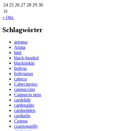
24
25
26
27
28
29
30
31
« Okt.
Schlagwörter
artratus
Atrata
bird
black-headed
blacksiskin
bolivia
bolivianus
cabeca
Cabecinegro
cappuccino
Cappucio nero
cardelide
cardenalito
cardueliden
carduelis
Cesena
czarnogardly