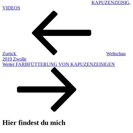
KAPUZENZEISIG
,
VIDEOS
Beitragsnavigation
Vorheriger
Beitrag
Zurück
Weltschau
2019 Zwolle
Nächster
Weiter
FARBFÜTTERUNG VON KAPUZENZEISIGEN
Beitrag
Hier findest du mich