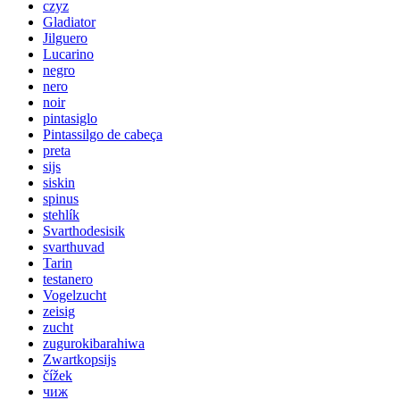
czyz
Gladiator
Jilguero
Lucarino
negro
nero
noir
pintasiglo
Pintassilgo de cabeça
preta
sijs
siskin
spinus
stehlík
Svarthodesisik
svarthuvad
Tarin
testanero
Vogelzucht
zeisig
zucht
zugurokibarahiwa
Zwartkopsijs
čížek
чиж