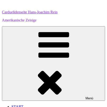
Zum
Inhalt
Carduelidenseite Hans-Joachim Rein
springen
Amerikanische Zeisige
Menü
START