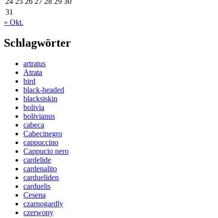
24
25
26
27
28
29
30
31
« Okt.
Schlagwörter
artratus
Atrata
bird
black-headed
blacksiskin
bolivia
bolivianus
cabeca
Cabecinegro
cappuccino
Cappucio nero
cardelide
cardenalito
cardueliden
carduelis
Cesena
czarnogardly
czerwony