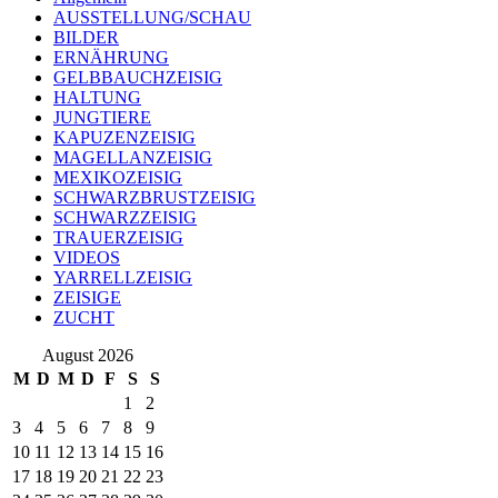
AUSSTELLUNG/SCHAU
BILDER
ERNÄHRUNG
GELBBAUCHZEISIG
HALTUNG
JUNGTIERE
KAPUZENZEISIG
MAGELLANZEISIG
MEXIKOZEISIG
SCHWARZBRUSTZEISIG
SCHWARZZEISIG
TRAUERZEISIG
VIDEOS
YARRELLZEISIG
ZEISIGE
ZUCHT
August 2026
M
D
M
D
F
S
S
1
2
3
4
5
6
7
8
9
10
11
12
13
14
15
16
17
18
19
20
21
22
23